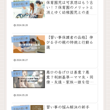
保育園児は可哀想はもう古
子供の習い事
い！？保育園のメリットと
消えゆく幼稚園児との差
2024.06.28
【習い事保護者の品格】伸
子供の習い事
びる子の親の特徴と行動６
選
2024.06.27
悪口の告げ口は善意？悪
子育て
意？判断基準ーママ友・同
僚・友達・家族ー誰を信じ
る？
2024.05.28
習い事の悩み解決の新手
子供の習い事