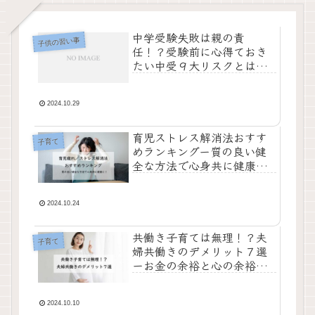
中学受験失敗は親の責
子供の習い事
任！？受験前に心得ておき
たい中受９大リスクとは？
ー後悔しないデメリット把
握
2024.10.29
育児ストレス解消法おすす
子育て
めランキングー質の良い健
全な方法で心身共に健康
に！
2024.10.24
共働き子育ては無理！？夫
子育て
婦共働きのデメリット７選
ーお金の余裕と心の余裕ど
っち？
2024.10.10