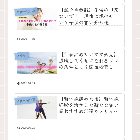
【試合や参観】子供の「来
子供の習い事
ないで！」理由は親のせ
い？子供の言い分５選
2024.10.04
【仕事辞めたいママ必見】
子育て
退職して幸せになれるママ
の条件とは？適性検査して
みよう！
2024.09.17
【新体操辞めた後】新体操
子供の習い事
経験を活かした新たな習い
事おすすめ○選＆メリット/
デメリット
2024.07.17