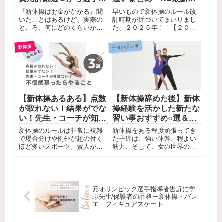
でもできる脱毛器や脱毛サロ
ラスまで大公開！
ールの概要をつかもう
ンを絞ってご紹介したいと思
『新体操はお金がかかる』聞
早いもので新体操のルール改
います。
いたことはあるけど、実際の
訂時期が近づいてまいりまし
ところ、何にどのくらいかか
た、２０２５年！！【２０２
るの？具体的な情報ってなか
４年まで適用されている現行
なかないですよね？ここで、
のルールとどのように異なる
子供の習い事
新体操
長年ある新体操クラブ選手ク
のか？】この記事では、分か
ラスに所属してきたNicoよ
りやすくまとめたものをシェ
り、実体験に基づく金銭的詳
アできればと思っておりま
細情報を共有させていただき
す。様々な形で新体操に関わ
ます。
る皆様の参考になりましたら
幸いです。
【新体操あるある】点数
【新体操辞めた後】新体
が取れない！結果がでな
操経験を活かした新たな
い！先生・コーチが知識
習い事おすすめ○選＆メ
ない？不信感募ったらや
リット/デメリット
新体操のルールは非常に複雑
新体操をある程度頑張ってき
ること３選
で場合分けや例外が超の付く
た子達は、強い体幹、程よい
ほど多いスポーツ。素人が習
筋力、そして、女の世界の中
得しようとしてもなかなか難
で揉まれつつ地道な自主練を
しい、経験者ならではの感覚
続けられる精神力が備わった
や芸術観が採点に組み込まれ
心身共に素晴らしいコンディ
ています。そんな中、毎回毎
ションであると言っても過言
回「点数が伸びない」「結果
ではありません。そんな新体
元オリンピック選手指導者告訴に学
が出ない」「演技の構成がな
操ガール達が新体操を辞めた
ぶ先生/保護者の品格ー新体操・バレ
んとなくイマイチ」なんてこ
ら？できることなら新体操を
エ・フィギュアスケート
とが続いたら・・・不信感が
活かして欲しいと思うのが親
募る一方ですよね。今回は、
心。おすすめの習い事をメリ