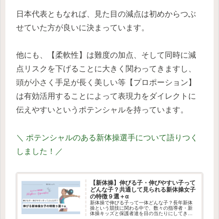
日本代表ともなれば、見た目の減点は初めからつぶ
せていた方が良いに決まっています。
他にも、【柔軟性】は難度の加点、そして同時に減
点リスクを下げることに大きく関わってきますし、
頭が小さく手足が長く美しい等【プロポーション】
は有効活用することによって表現力をダイレクトに
伝えやすいというポテンシャルを持っています。
＼ ポテンシャルのある新体操選手について語りつく
しました！／
【新体操】伸びる子・伸びやすい子って
どんな子？共通して見られる新体操女子
の特徴９選＋α
新体操で伸びる子って一体どんな子？長年新体
操という競技に関わる中で、数々の指導者・新
体操キッズと保護者達を目の当たりにしてきた
実体験をベースにまとめ上げました。もし、あ