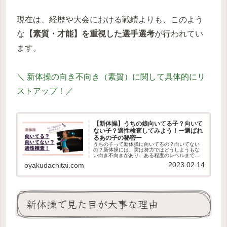
現在は、経歴や大会における戦績よりも、このよう
な
【素質・才能】を重視した選手選考
が行われてい
ます。
＼ 新体操の向き不向き（素質）に関して具体的にリ
ストアップ！／
【新体操】うちの娘向いてる子？向いて
ない子？適性検査してみよう！ー選ばれ
るあの子の秘密ー
うちの子って新体操に向いてるの？向いてない
の？新体操には、実は努力ではどうしようもな
い向き不向きがあり、ある程度のレベルまで行
くと、残酷なことに、そこでふるいにかけられ
2023.02.14
oyakudachitai.com
てしまう性質のあるスポーツです。この記事で
は、これから始める方も現在習っている方も絶
対に知っておいた方が良いのに、多くの新体操
関係者がはっきりとは伝えにくいチェックポイ
ントを歯に衣をきせずにご紹介。
新体操で見た目が大事な理由