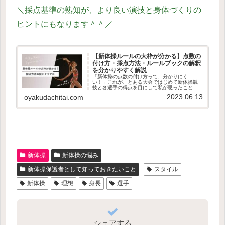
＼採点基準の熟知が、より良い演技と身体づくりの
ヒントにもなります＾＾／
【新体操ルールの大枠が分かる】点数の
付け方・採点方法・ルールブックの解釈
を分かりやすく解説
「新体操の点数の付け方って、分かりにく
い！」これが、とある大会ではじめて新体操競
技と各選手の得点を目にして私が思ったこと。
総合得点は分かるけど、『D（DB／DA）』、
2023.06.13
oyakudachitai.com
『E』、『A』って一体何なの？何を基準に得点
がもらえるの？何点取ったらスゴイの？…と、
謎だらけ。この記事では、指導者やコーチの立
場にいない人たちが、新体操という競技の採点
方法の大枠をすんなり理解できるよう、分かり
やすくまとめてみました！
新体操
新体操の悩み
新体操保護者として知っておきたいこと
スタイル
新体操
理想
身長
選手
シェアする