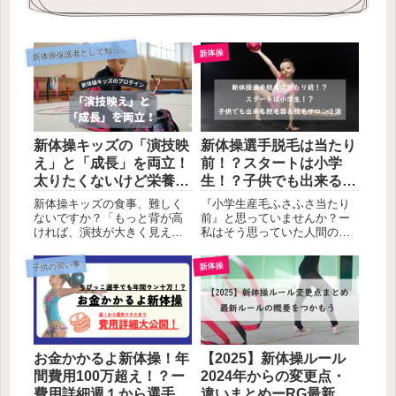
体操保護者として知っておきたいこと
新
新体操
新体操キッズの「演技映
新体操選手脱毛は当たり
え」と「成長」を両立！
前！？スタートは小学
太りたくないけど栄養は
生！？子供でも出来る脱
欲しい時の植物性ジュニ
毛器＆脱毛サロン３選
新体操キッズの食事、難しく
『小学生産毛ふさふさ当たり
アプロテイン
ないですか？「もっと背が高
前』と思っていませんか？ー
ければ、演技が大きく見える
私はそう思っていた人間の一
のに」 「練習量が増えて、最
人。しかしある時、娘と同じ
近ちょっと痩せすぎかも？」
新体操クラブの３年生が脱毛
子供の習い事
新体操
「でも、体重管理があるから
サロンに行き始めたと耳にし
おやつは控えさせたい…」新
てから娘にも私自身にも心境
体操（RG）を頑張るお子様を
の変化が。ーレオタードとい
持つお母さんにとって、
う露出度の高いユニフォーム
「食...
を着る度に毛が気になってき
たのです。でもこんなに幼い
お金かかるよ新体操！年
【2025】新体操ルール
子供が脱毛なんてできるの？
そもそも脱毛して良いの？こ
間費用100万超え！？ー
2024年からの変更点・
の記事では、子供（小学生）
費用詳細週１から選手ク
違いまとめーRG最新ル